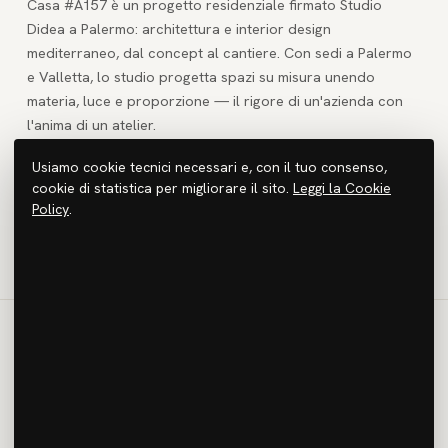
Casa #A157 è un progetto residenziale firmato Studio
Didea a Palermo: architettura e interior design
mediterraneo, dal concept al cantiere. Con sedi a Palermo
e Valletta, lo studio progetta spazi su misura unendo
materia, luce e proporzione — il rigore di un'azienda con
l'anima di un atelier.
Usiamo cookie tecnici necessari e, con il tuo consenso,
Cerchi un architetto per un progetto residenziale?
cookie di statistica per migliorare il sito.
Leggi la Cookie
Policy
.
INIZIAMO UNA CONVERSAZIONE
→
ANNO
LUOGO
2017
Palermo
TIPOLOGIA
SUPERFICIE
Residenziale
120 m²