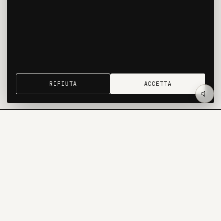
CLIENTE
Privato
←
RESIDENZIALE
RIFIUTA
ACCETTA
Lo studio mediterraneo che traduce
materia, luce e proporzione in esperienze
costruite.