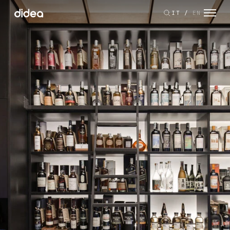
IT
/
EN