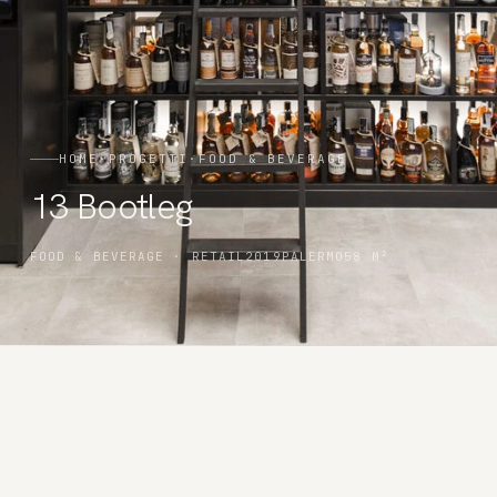
HOME
·
PROGETTI
·
FOOD & BEVERAGE
13 Bootleg
FOOD & BEVERAGE · RETAIL
2019
PALERMO
58 M²