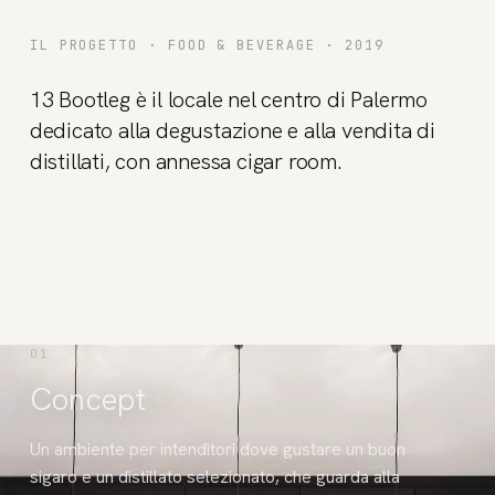
IL PROGETTO ·
FOOD & BEVERAGE
· 2019
13 Bootleg è il locale nel centro di Palermo
dedicato alla degustazione e alla vendita di
distillati, con annessa cigar room.
01
Concept
Un ambiente per intenditori dove gustare un buon
sigaro e un distillato selezionato, che guarda alla