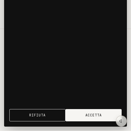
INIZIAMO UNA CONVERSAZIONE
→
ANNO
LUOGO
2019
Palermo
TIPOLOGIA
SUPERFICIE
Commerciale
58 m²
CLIENTE
Korner S.r.l.
←
FOOD & BEVERAGE
RIFIUTA
ACCETTA