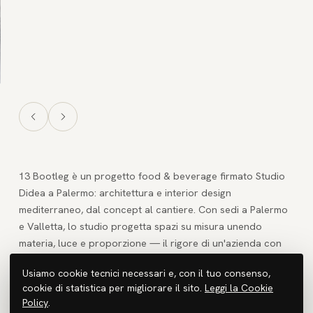
13 Bootleg è un progetto food & beverage firmato Studio
Didea a Palermo: architettura e interior design
mediterraneo, dal concept al cantiere. Con sedi a Palermo
e Valletta, lo studio progetta spazi su misura unendo
materia, luce e proporzione — il rigore di un'azienda con
l'anima di un atelier.
Usiamo cookie tecnici necessari e, con il tuo consenso,
cookie di statistica per migliorare il sito.
Leggi la Cookie
Cerchi un architetto per un progetto food & beverage?
Policy
.