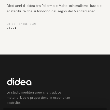
Dieci anni di didea tra Palermo e Malta: minimalismo, lusso e
sostenibilità che si fondono nel segno del Mediterraneo.
28 SETTEMBRE 2023
LEGGI
→
Lo studio mediterraneo che traduce
materia, luce e proporzione in esperienze
costruite.