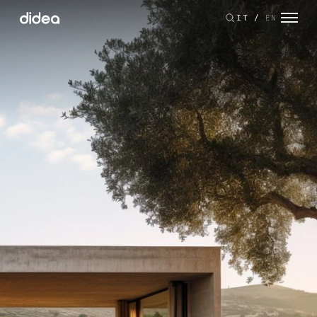
IT
/
EN