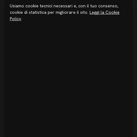
Usiamo cookie tecnici necessari e, con il tuo consenso,
STUDIO
cookie di statistica per migliorare il sito.
Leggi la Cookie
Chi siamo
Policy
.
Metodo
Investire in Sicilia
Premi & Pubblicazioni
Progetti
Journal
Login
CONTATTI
+39 091 6934520
info@studiodidea.it
@studio_didea
Facebook