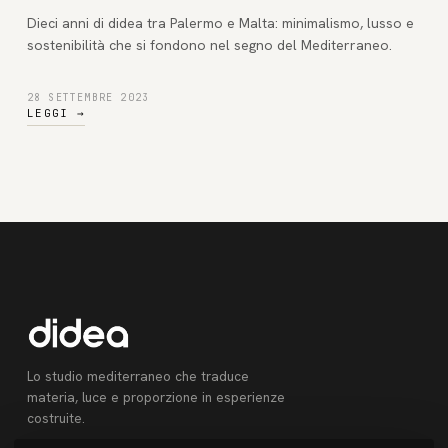
Dieci anni di didea tra Palermo e Malta: minimalismo, lusso e
sostenibilità che si fondono nel segno del Mediterraneo.
28 SETTEMBRE 2023
LEGGI
→
Lo studio mediterraneo che traduce
materia, luce e proporzione in esperienze
costruite.