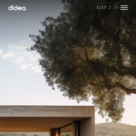
IT
/
EN