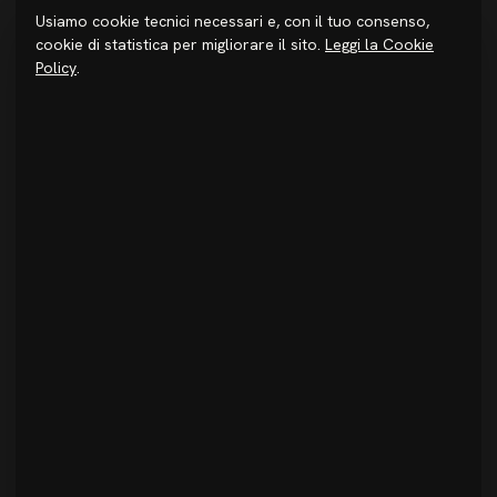
Usiamo cookie tecnici necessari e, con il tuo consenso,
STUDIO
cookie di statistica per migliorare il sito.
Leggi la Cookie
Chi siamo
Policy
.
Metodo
Investire in Sicilia
Premi & Pubblicazioni
Progetti
Journal
Login
CONTATTI
+39 091 6934520
info@studiodidea.it
@studio_didea
Facebook