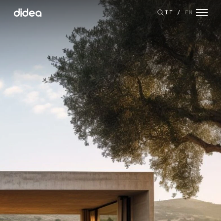
IT
/
EN