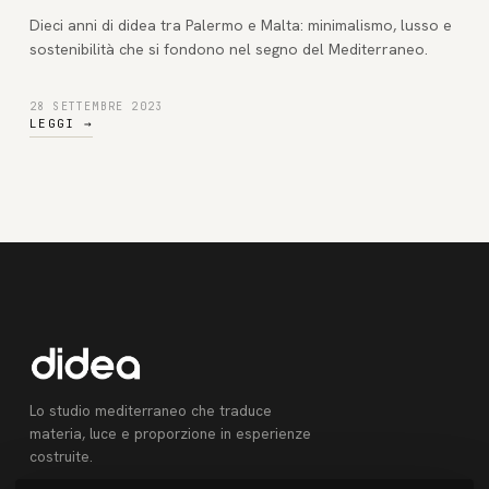
Dieci anni di didea tra Palermo e Malta: minimalismo, lusso e
sostenibilità che si fondono nel segno del Mediterraneo.
28 SETTEMBRE 2023
LEGGI
→
Lo studio mediterraneo che traduce
materia, luce e proporzione in esperienze
costruite.