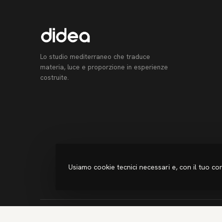
Lo studio mediterraneo che traduce
materia, luce e proporzione in esperienze
costruite.
Usiamo cookie tecnici necessari e, con il tuo cons
© 2026 didea — Forma Futuro S.r.l. · P.IVA 0619575082