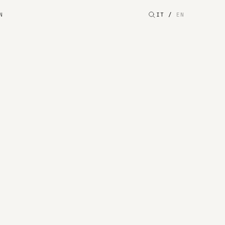
N
IT
/
EN