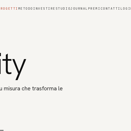
PROGETTI
METODO
INVESTIRE
STUDIO
JOURNAL
PREMI
CONTATTI
LOGI
ity
u misura che trasforma le