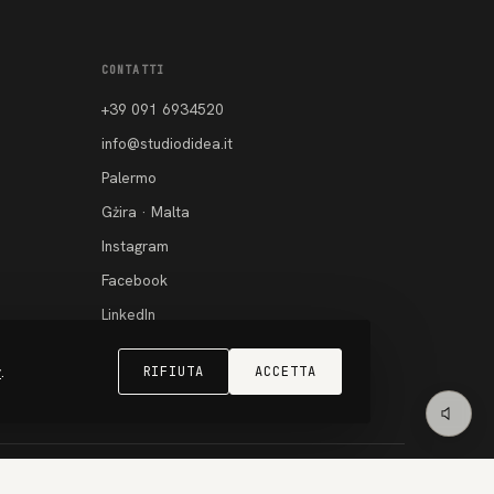
CONTATTI
+39 091 6934520
info@studiodidea.it
Palermo
Gżira · Malta
Instagram
Facebook
LinkedIn
y
.
RIFIUTA
ACCETTA
Privacy
·
Cookie
· Palermo · Valletta · since 2012