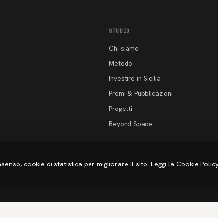
STUDIO
Chi siamo
Metodo
Investire in Sicilia
Premi & Pubblicazioni
Progetti
Beyond Space
enso, cookie di statistica per migliorare il sito.
Leggi la Cookie Polic
0 · Via Villa Heloise 8, 90143 Palermo