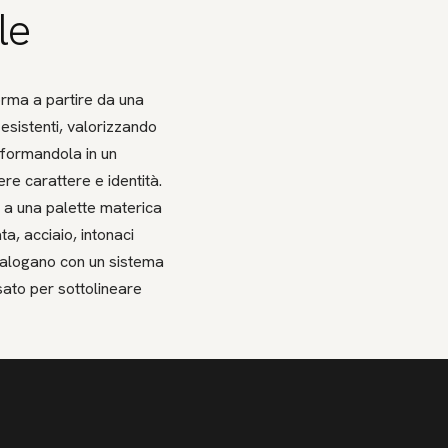
le
rma a partire da una
 esistenti, valorizzando
asformandola in un
e carattere e identità.
no a una palette materica
a, acciaio, intonaci
dialogano con un sistema
nsato per sottolineare