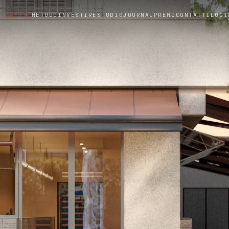
PROGETTI
METODO
INVESTIRE
STUDIO
JOURNAL
PREMI
CONTATTI
LOGI