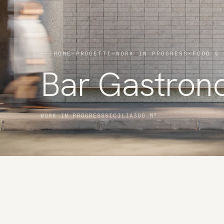
HOME
·
PROGETTI
·
WORK IN PROGRESS
·
FOOD & 
Bar Gastron
WORK IN PROGRESS
SICILIA
300 M²