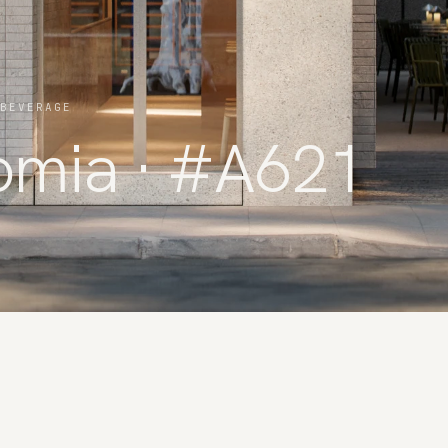
BEVERAGE
omia · #A621