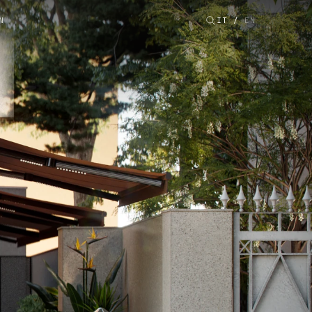
N
IT
/
EN