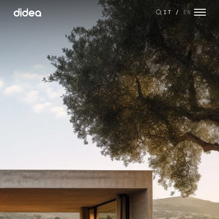
IT
/
EN