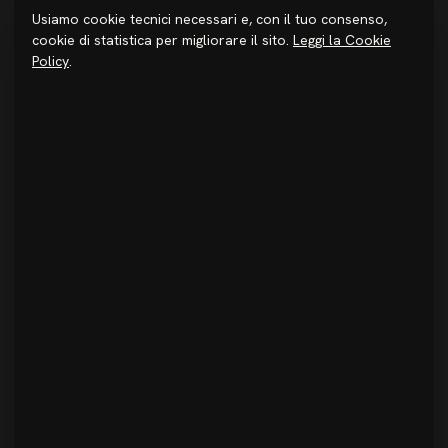
Usiamo cookie tecnici necessari e, con il tuo consenso,
STUDIO
cookie di statistica per migliorare il sito.
Leggi la Cookie
Chi siamo
Policy
.
Metodo
Investire in Sicilia
Premi & Pubblicazioni
Progetti
Journal
Login
CONTATTI
+39 091 6934520
info@studiodidea.it
@studio_didea
Facebook