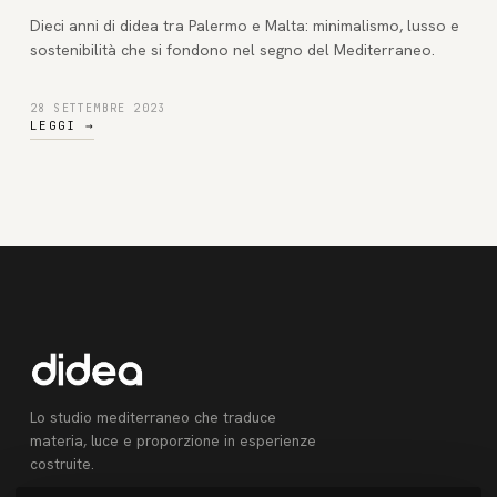
Dieci anni di didea tra Palermo e Malta: minimalismo, lusso e
sostenibilità che si fondono nel segno del Mediterraneo.
28 SETTEMBRE 2023
LEGGI
→
Lo studio mediterraneo che traduce
materia, luce e proporzione in esperienze
costruite.