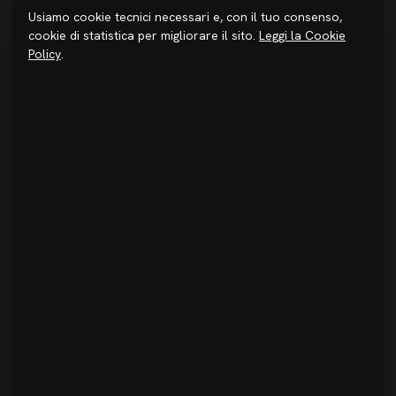
Usiamo cookie tecnici necessari e, con il tuo consenso,
STUDIO
cookie di statistica per migliorare il sito.
Leggi la Cookie
Chi siamo
Policy
.
Metodo
Investire in Sicilia
Premi & Pubblicazioni
Progetti
Journal
Login
CONTATTI
+39 091 6934520
info@studiodidea.it
@studio_didea
Facebook