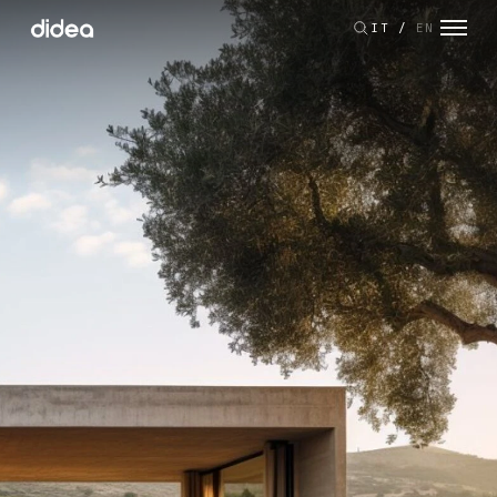
IT
/
EN