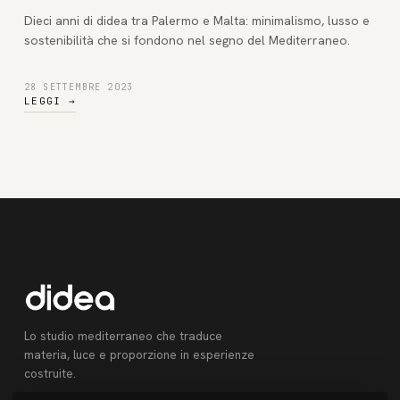
Dieci anni di didea tra Palermo e Malta: minimalismo, lusso e
sostenibilità che si fondono nel segno del Mediterraneo.
28 SETTEMBRE 2023
LEGGI
→
Lo studio mediterraneo che traduce
materia, luce e proporzione in esperienze
costruite.