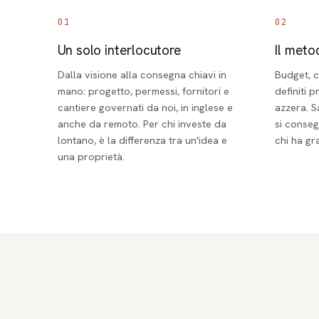
01
02
Un solo interlocutore
Il met
Dalla visione alla consegna chiavi in
Budget, 
mano: progetto, permessi, fornitori e
definiti p
cantiere governati da noi, in inglese e
azzera. S
anche da remoto. Per chi investe da
si conse
lontano, è la differenza tra un'idea e
chi ha g
una proprietà.