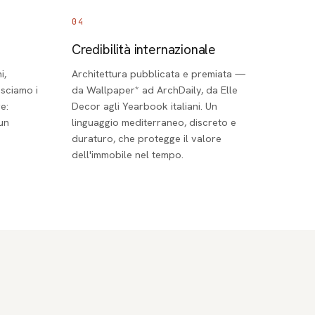
04
Credibilità internazionale
i,
Architettura pubblicata e premiata —
osciamo i
da Wallpaper* ad ArchDaily, da Elle
e:
Decor agli Yearbook italiani. Un
 un
linguaggio mediterraneo, discreto e
duraturo, che protegge il valore
dell'immobile nel tempo.