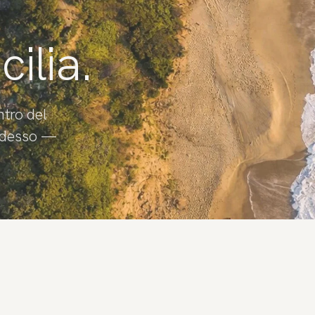
cilia.
ntro del
 adesso —