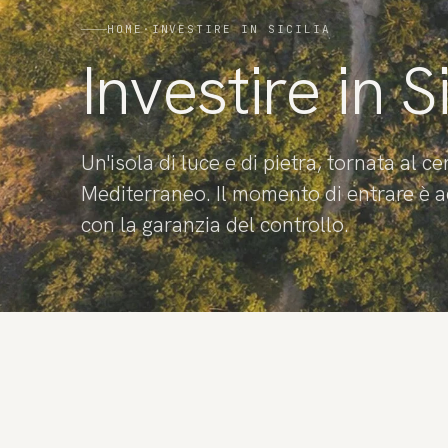
HOME
·
INVESTIRE IN SICILIA
Investire in Si
Un'isola di luce e di pietra, tornata al ce
Mediterraneo. Il momento di entrare è
con la garanzia del controllo.