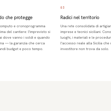
03
odo che protegge
Radici nel territorio
computo e cronoprogramma
Una rete consolidata di artigian
rima del cantiere: l'imprevisto si
imprese e tecnici siciliani. Con
ai dove vanno i soldi e quando
luoghi, i materiali e le procedur
gna — la garanzia che cerca
l'accesso reale alla Sicilia che
randi budget e poco tempo.
investitore non trova da solo.