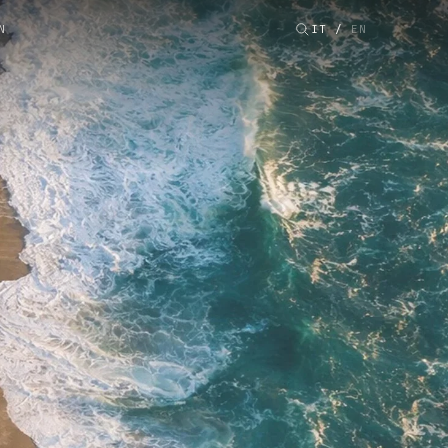
N
IT
/
EN