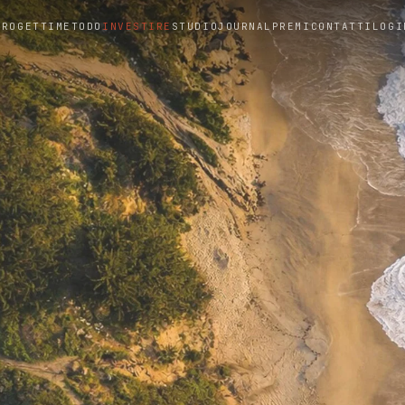
PROGETTI
METODO
INVESTIRE
STUDIO
JOURNAL
PREMI
CONTATTI
LOGI