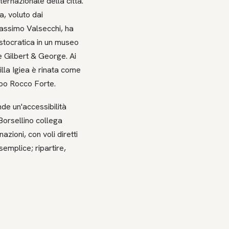
ternazionale della città.
a, voluto dai
Massimo Valsecchi, ha
stocratica in un museo
e Gilbert & George. Ai
illa Igiea è rinata come
ppo Rocco Forte.
de un'accessibilità
Borsellino collega
zioni, con voli diretti
semplice; ripartire,